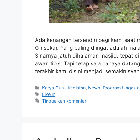
Ada kenangan tersendiri bagi kami saat m
Girisekar. Yang paling diingat adalah ma
Sinarnya jatuh dihalaman masjid, tepat di
awan tipis. Tapi tetap saja cahaya da
terakhir kami disini menjadi semakin s
Karya Guru
,
Kegiatan
,
News
,
Program Unggula
Live in
Tinggalkan komentar