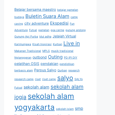
Belajar bersama maestro
belajar gamelan
Buletin Suara Alam
budaya
camp
Ekspedisi
city adventure
caving
Fun
Adventure
Futsal
gamelan
goa cerme
gunung andong
Jelajah Virtual
Gunung Api Purba
Idul adha
Live in
Karimunjawa
Kisah Inspirasi
Kurban
Makanan Tradisional
MPLS
musik tradisional
Outing
outbond
Nglanggeran
PD IPI DIY
pelatihan OSIS
pendakian
pendidikan
Perpus Salyo
berbasis alam
Qurban
research
salyo
research camp
riset
riset camp
SALYo
sekolah alam
sekolah alam
Futsal
sekolah alam
jogja
yogyakarta
smp
sekolah islam