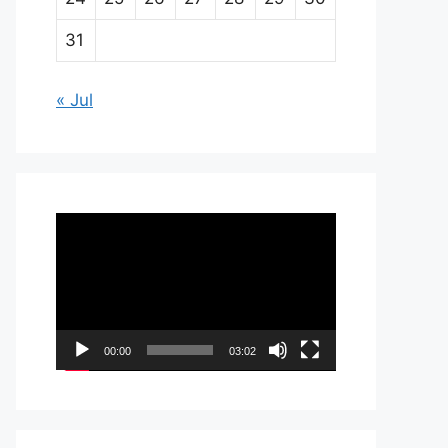
31
« Jul
Pemutar
Video
00:00
03:02