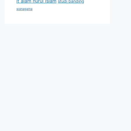
it alam nurul islam
studi banding
wanagama