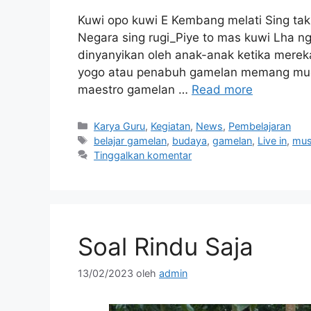
Kuwi opo kuwi E Kembang melati Sing tak 
Negara sing rugi_Piye to mas kuwi Lha n
dinyanyikan oleh anak-anak ketika merek
yogo atau penabuh gamelan memang mud
maestro gamelan …
Read more
Karya Guru
,
Kegiatan
,
News
,
Pembelajaran
belajar gamelan
,
budaya
,
gamelan
,
Live in
,
musi
Tinggalkan komentar
Soal Rindu Saja
13/02/2023
oleh
admin