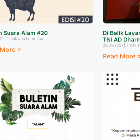
in Suara Alam #20
Di Balik Laya
021
Tidak ada komentar
TNI AD Dhar
25/05/2021
Tidak a
 More »
Read More 