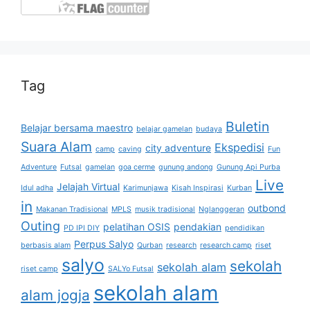
Tag
Buletin
Belajar bersama maestro
belajar gamelan
budaya
Suara Alam
Ekspedisi
city adventure
camp
caving
Fun
Adventure
Futsal
gamelan
goa cerme
gunung andong
Gunung Api Purba
Live
Jelajah Virtual
Idul adha
Karimunjawa
Kisah Inspirasi
Kurban
in
outbond
Makanan Tradisional
MPLS
musik tradisional
Nglanggeran
Outing
pelatihan OSIS
pendakian
PD IPI DIY
pendidikan
Perpus Salyo
berbasis alam
Qurban
research
research camp
riset
salyo
sekolah
sekolah alam
riset camp
SALYo Futsal
sekolah alam
alam jogja