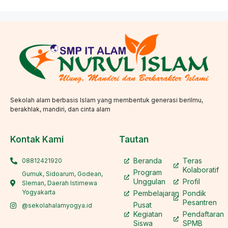
Sekolah alam berbasis Islam yang membentuk generasi berilmu,
berakhlak, mandiri, dan cinta alam
Kontak Kami
Tautan
Beranda
Teras
08812421920
Kolaboratif
Program
Gumuk, Sidoarum, Godean,
Unggulan
Profil
Sleman, Daerah Istimewa
Yogyakarta
Pembelajaran
Pondik
Pesantren
Pusat
@sekolahalamyogya.id
Kegiatan
Pendaftaran
Siswa
SPMB