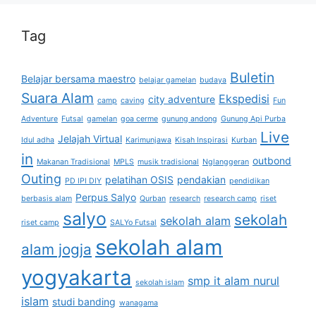
Tag
Buletin
Belajar bersama maestro
belajar gamelan
budaya
Suara Alam
Ekspedisi
city adventure
camp
caving
Fun
Adventure
Futsal
gamelan
goa cerme
gunung andong
Gunung Api Purba
Live
Jelajah Virtual
Idul adha
Karimunjawa
Kisah Inspirasi
Kurban
in
outbond
Makanan Tradisional
MPLS
musik tradisional
Nglanggeran
Outing
pelatihan OSIS
pendakian
PD IPI DIY
pendidikan
Perpus Salyo
berbasis alam
Qurban
research
research camp
riset
salyo
sekolah
sekolah alam
riset camp
SALYo Futsal
sekolah alam
alam jogja
yogyakarta
smp it alam nurul
sekolah islam
islam
studi banding
wanagama