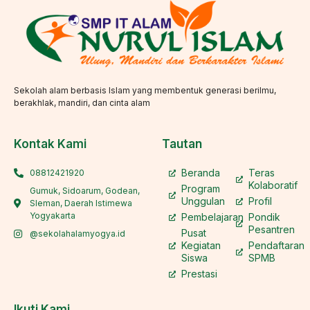
Sekolah alam berbasis Islam yang membentuk generasi berilmu,
berakhlak, mandiri, dan cinta alam
Kontak Kami
Tautan
Beranda
Teras
08812421920
Kolaboratif
Program
Gumuk, Sidoarum, Godean,
Unggulan
Profil
Sleman, Daerah Istimewa
Yogyakarta
Pembelajaran
Pondik
Pesantren
Pusat
@sekolahalamyogya.id
Kegiatan
Pendaftaran
Siswa
SPMB
Prestasi
Ikuti Kami