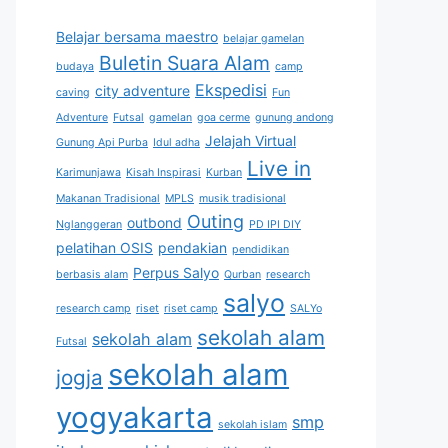
Belajar bersama maestro
belajar gamelan
Buletin Suara Alam
budaya
camp
Ekspedisi
city adventure
caving
Fun
Adventure
Futsal
gamelan
goa cerme
gunung andong
Jelajah Virtual
Gunung Api Purba
Idul adha
Live in
Karimunjawa
Kisah Inspirasi
Kurban
Makanan Tradisional
MPLS
musik tradisional
Outing
outbond
Nglanggeran
PD IPI DIY
pelatihan OSIS
pendakian
pendidikan
Perpus Salyo
berbasis alam
Qurban
research
salyo
research camp
riset
riset camp
SALYo
sekolah alam
sekolah alam
Futsal
sekolah alam
jogja
yogyakarta
smp
sekolah islam