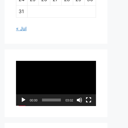
31
« Jul
Pemutar
Video
00:00
03:02