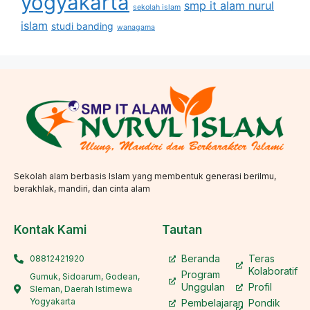
yogyakarta
smp it alam nurul
sekolah islam
islam
studi banding
wanagama
Sekolah alam berbasis Islam yang membentuk generasi berilmu,
berakhlak, mandiri, dan cinta alam
Kontak Kami
Tautan
Beranda
Teras
08812421920
Kolaboratif
Program
Gumuk, Sidoarum, Godean,
Unggulan
Profil
Sleman, Daerah Istimewa
Yogyakarta
Pembelajaran
Pondik