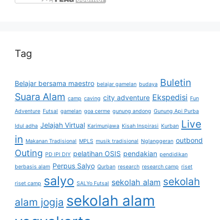
Tag
Buletin
Belajar bersama maestro
belajar gamelan
budaya
Suara Alam
Ekspedisi
city adventure
camp
caving
Fun
Adventure
Futsal
gamelan
goa cerme
gunung andong
Gunung Api Purba
Live
Jelajah Virtual
Idul adha
Karimunjawa
Kisah Inspirasi
Kurban
in
outbond
Makanan Tradisional
MPLS
musik tradisional
Nglanggeran
Outing
pelatihan OSIS
pendakian
PD IPI DIY
pendidikan
Perpus Salyo
berbasis alam
Qurban
research
research camp
riset
salyo
sekolah
sekolah alam
riset camp
SALYo Futsal
sekolah alam
alam jogja