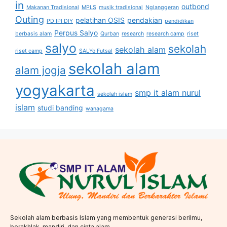
in
outbond
Makanan Tradisional
MPLS
musik tradisional
Nglanggeran
Outing
pelatihan OSIS
pendakian
PD IPI DIY
pendidikan
Perpus Salyo
berbasis alam
Qurban
research
research camp
riset
salyo
sekolah
sekolah alam
riset camp
SALYo Futsal
sekolah alam
alam jogja
yogyakarta
smp it alam nurul
sekolah islam
islam
studi banding
wanagama
Sekolah alam berbasis Islam yang membentuk generasi berilmu,
berakhlak, mandiri, dan cinta alam