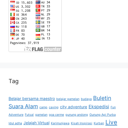
Tag
Buletin
Belajar bersama maestro
belajar gamelan
budaya
Suara Alam
Ekspedisi
city adventure
camp
caving
Fun
Adventure
Futsal
gamelan
goa cerme
gunung andong
Gunung Api Purba
Live
Jelajah Virtual
Idul adha
Karimunjawa
Kisah Inspirasi
Kurban