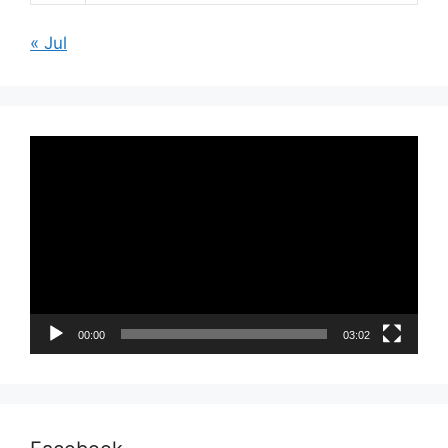
« Jul
Pemutar
Video
00:00
03:02