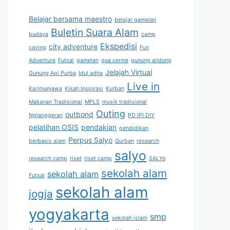
Belajar bersama maestro
belajar gamelan
Buletin Suara Alam
budaya
camp
Ekspedisi
city adventure
caving
Fun
Adventure
Futsal
gamelan
goa cerme
gunung andong
Jelajah Virtual
Gunung Api Purba
Idul adha
Live in
Karimunjawa
Kisah Inspirasi
Kurban
Makanan Tradisional
MPLS
musik tradisional
Outing
outbond
Nglanggeran
PD IPI DIY
pelatihan OSIS
pendakian
pendidikan
Perpus Salyo
berbasis alam
Qurban
research
salyo
research camp
riset
riset camp
SALYo
sekolah alam
sekolah alam
Futsal
sekolah alam
jogja
yogyakarta
smp
sekolah islam