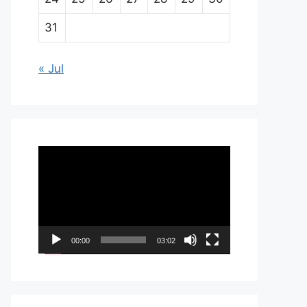
31
« Jul
Pemutar
Video
00:00
03:02