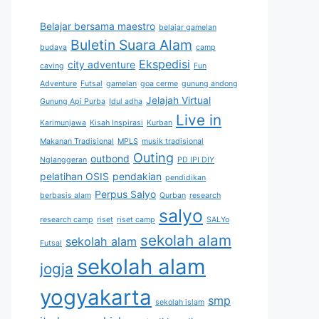
Belajar bersama maestro
belajar gamelan
Buletin Suara Alam
budaya
camp
Ekspedisi
city adventure
caving
Fun
Adventure
Futsal
gamelan
goa cerme
gunung andong
Jelajah Virtual
Gunung Api Purba
Idul adha
Live in
Karimunjawa
Kisah Inspirasi
Kurban
Makanan Tradisional
MPLS
musik tradisional
Outing
outbond
Nglanggeran
PD IPI DIY
pelatihan OSIS
pendakian
pendidikan
Perpus Salyo
berbasis alam
Qurban
research
salyo
research camp
riset
riset camp
SALYo
sekolah alam
sekolah alam
Futsal
sekolah alam
jogja
yogyakarta
smp
sekolah islam