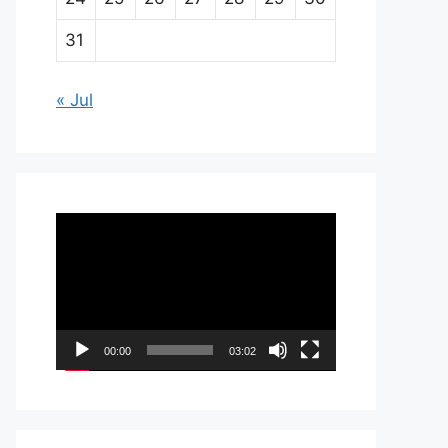
31
« Jul
Pemutar
Video
00:00
03:02