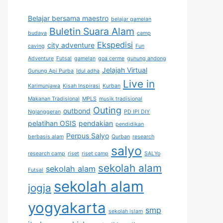
Belajar bersama maestro
belajar gamelan
Buletin Suara Alam
budaya
camp
Ekspedisi
city adventure
caving
Fun
Adventure
Futsal
gamelan
goa cerme
gunung andong
Jelajah Virtual
Gunung Api Purba
Idul adha
Live in
Karimunjawa
Kisah Inspirasi
Kurban
Makanan Tradisional
MPLS
musik tradisional
Outing
outbond
Nglanggeran
PD IPI DIY
pelatihan OSIS
pendakian
pendidikan
Perpus Salyo
berbasis alam
Qurban
research
salyo
research camp
riset
riset camp
SALYo
sekolah alam
sekolah alam
Futsal
sekolah alam
jogja
yogyakarta
smp
sekolah islam