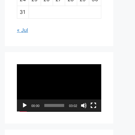
31
« Jul
Pemutar
Video
00:00
03:02