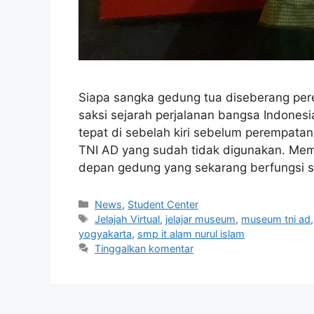
Siapa sangka gedung tua diseberang pe
saksi sejarah perjalanan bangsa Indonesia? 
tepat di sebelah kiri sebelum perempatan 
TNI AD yang sudah tidak digunakan. Mem
depan gedung yang sekarang berfungsi 
News
,
Student Center
Jelajah Virtual
,
jelajar museum
,
museum tni ad
yogyakarta
,
smp it alam nurul islam
Tinggalkan komentar