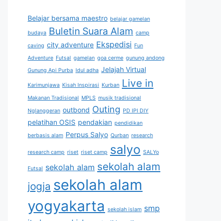
Belajar bersama maestro
belajar gamelan
Buletin Suara Alam
budaya
camp
Ekspedisi
city adventure
caving
Fun
Adventure
Futsal
gamelan
goa cerme
gunung andong
Jelajah Virtual
Gunung Api Purba
Idul adha
Live in
Karimunjawa
Kisah Inspirasi
Kurban
Makanan Tradisional
MPLS
musik tradisional
Outing
outbond
Nglanggeran
PD IPI DIY
pelatihan OSIS
pendakian
pendidikan
Perpus Salyo
berbasis alam
Qurban
research
salyo
research camp
riset
riset camp
SALYo
sekolah alam
sekolah alam
Futsal
sekolah alam
jogja
yogyakarta
smp
sekolah islam