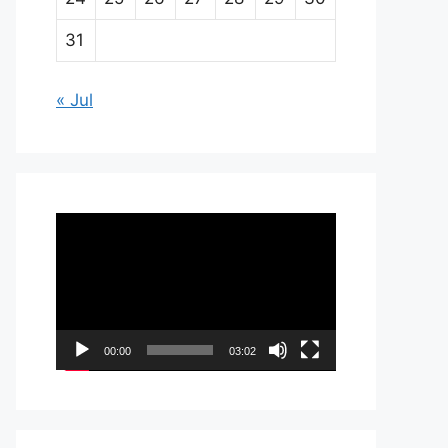
31
« Jul
Pemutar
Video
00:00
03:02