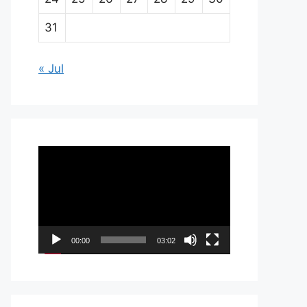
31
« Jul
Pemutar
Video
00:00
03:02