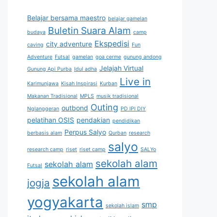
Belajar bersama maestro
belajar gamelan
Buletin Suara Alam
budaya
camp
Ekspedisi
city adventure
caving
Fun
Adventure
Futsal
gamelan
goa cerme
gunung andong
Jelajah Virtual
Gunung Api Purba
Idul adha
Live in
Karimunjawa
Kisah Inspirasi
Kurban
Makanan Tradisional
MPLS
musik tradisional
Outing
outbond
Nglanggeran
PD IPI DIY
pelatihan OSIS
pendakian
pendidikan
Perpus Salyo
berbasis alam
Qurban
research
salyo
research camp
riset
riset camp
SALYo
sekolah alam
sekolah alam
Futsal
sekolah alam
jogja
yogyakarta
smp
sekolah islam