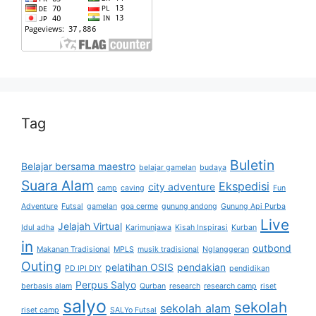
Tag
Buletin
Belajar bersama maestro
belajar gamelan
budaya
Suara Alam
Ekspedisi
city adventure
camp
caving
Fun
Adventure
Futsal
gamelan
goa cerme
gunung andong
Gunung Api Purba
Live
Jelajah Virtual
Idul adha
Karimunjawa
Kisah Inspirasi
Kurban
in
outbond
Makanan Tradisional
MPLS
musik tradisional
Nglanggeran
Outing
pelatihan OSIS
pendakian
PD IPI DIY
pendidikan
Perpus Salyo
berbasis alam
Qurban
research
research camp
riset
salyo
sekolah
sekolah alam
riset camp
SALYo Futsal