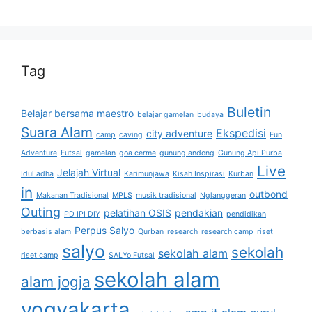
Tag
Buletin
Belajar bersama maestro
belajar gamelan
budaya
Suara Alam
Ekspedisi
city adventure
camp
caving
Fun
Adventure
Futsal
gamelan
goa cerme
gunung andong
Gunung Api Purba
Live
Jelajah Virtual
Idul adha
Karimunjawa
Kisah Inspirasi
Kurban
in
outbond
Makanan Tradisional
MPLS
musik tradisional
Nglanggeran
Outing
pelatihan OSIS
pendakian
PD IPI DIY
pendidikan
Perpus Salyo
berbasis alam
Qurban
research
research camp
riset
salyo
sekolah
sekolah alam
riset camp
SALYo Futsal
sekolah alam
alam jogja
yogyakarta