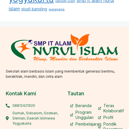
smp it alam nurul
sekolah islam
islam
studi banding
wanagama
Sekolah alam berbasis Islam yang membentuk generasi berilmu,
berakhlak, mandiri, dan cinta alam
Kontak Kami
Tautan
Beranda
Teras
08812421920
Kolaboratif
Program
Gumuk, Sidoarum, Godean,
Unggulan
Profil
Sleman, Daerah Istimewa
Yogyakarta
Pembelajaran
Pondik