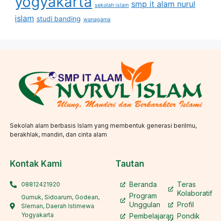
yogyakarta
smp it alam nurul
sekolah islam
islam
studi banding
wanagama
Sekolah alam berbasis Islam yang membentuk generasi berilmu,
berakhlak, mandiri, dan cinta alam
Kontak Kami
Tautan
Beranda
Teras
08812421920
Kolaboratif
Program
Gumuk, Sidoarum, Godean,
Unggulan
Profil
Sleman, Daerah Istimewa
Yogyakarta
Pembelajaran
Pondik