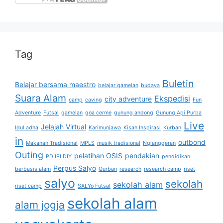
Tag
Buletin
Belajar bersama maestro
belajar gamelan
budaya
Suara Alam
Ekspedisi
city adventure
camp
caving
Fun
Adventure
Futsal
gamelan
goa cerme
gunung andong
Gunung Api Purba
Live
Jelajah Virtual
Idul adha
Karimunjawa
Kisah Inspirasi
Kurban
in
outbond
Makanan Tradisional
MPLS
musik tradisional
Nglanggeran
Outing
pelatihan OSIS
pendakian
PD IPI DIY
pendidikan
Perpus Salyo
berbasis alam
Qurban
research
research camp
riset
salyo
sekolah
sekolah alam
riset camp
SALYo Futsal
sekolah alam
alam jogja