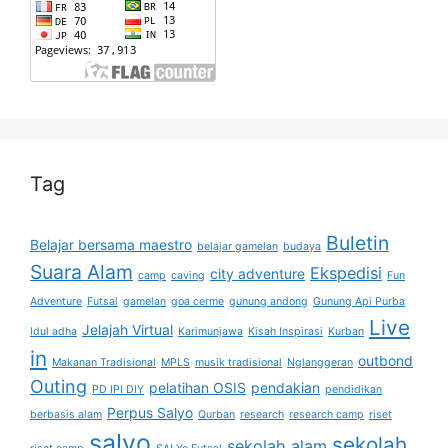
Tag
Buletin
Belajar bersama maestro
belajar gamelan
budaya
Suara Alam
Ekspedisi
city adventure
camp
caving
Fun
Adventure
Futsal
gamelan
goa cerme
gunung andong
Gunung Api Purba
Live
Jelajah Virtual
Idul adha
Karimunjawa
Kisah Inspirasi
Kurban
in
outbond
Makanan Tradisional
MPLS
musik tradisional
Nglanggeran
Outing
pelatihan OSIS
pendakian
PD IPI DIY
pendidikan
Perpus Salyo
berbasis alam
Qurban
research
research camp
riset
salyo
sekolah
sekolah alam