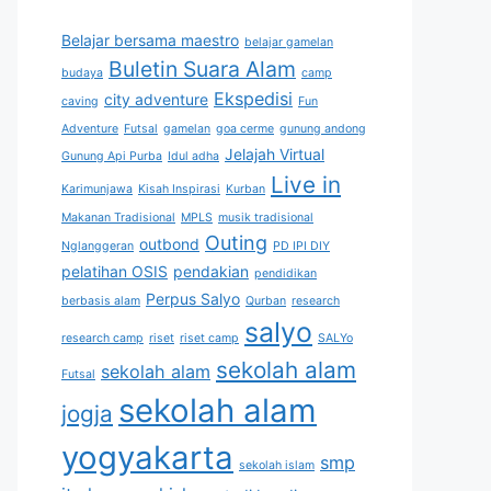
Belajar bersama maestro
belajar gamelan
Buletin Suara Alam
budaya
camp
Ekspedisi
city adventure
caving
Fun
Adventure
Futsal
gamelan
goa cerme
gunung andong
Jelajah Virtual
Gunung Api Purba
Idul adha
Live in
Karimunjawa
Kisah Inspirasi
Kurban
Makanan Tradisional
MPLS
musik tradisional
Outing
outbond
Nglanggeran
PD IPI DIY
pelatihan OSIS
pendakian
pendidikan
Perpus Salyo
berbasis alam
Qurban
research
salyo
research camp
riset
riset camp
SALYo
sekolah alam
sekolah alam
Futsal
sekolah alam
jogja
yogyakarta
smp
sekolah islam