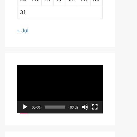
31
« Jul
Pemutar
Video
00:00
03:02