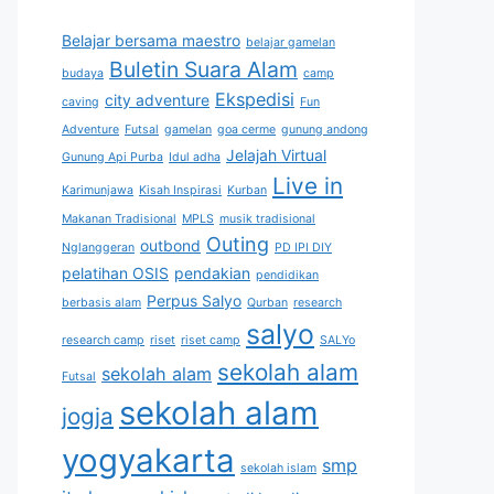
Belajar bersama maestro
belajar gamelan
Buletin Suara Alam
budaya
camp
Ekspedisi
city adventure
caving
Fun
Adventure
Futsal
gamelan
goa cerme
gunung andong
Jelajah Virtual
Gunung Api Purba
Idul adha
Live in
Karimunjawa
Kisah Inspirasi
Kurban
Makanan Tradisional
MPLS
musik tradisional
Outing
outbond
Nglanggeran
PD IPI DIY
pelatihan OSIS
pendakian
pendidikan
Perpus Salyo
berbasis alam
Qurban
research
salyo
research camp
riset
riset camp
SALYo
sekolah alam
sekolah alam
Futsal
sekolah alam
jogja
yogyakarta
smp
sekolah islam