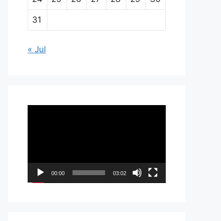
31
« Jul
Pemutar
Video
00:00
03:02