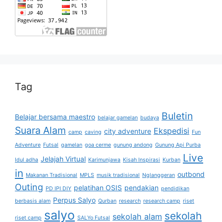
Tag
Buletin
Belajar bersama maestro
belajar gamelan
budaya
Suara Alam
Ekspedisi
city adventure
camp
caving
Fun
Adventure
Futsal
gamelan
goa cerme
gunung andong
Gunung Api Purba
Live
Jelajah Virtual
Idul adha
Karimunjawa
Kisah Inspirasi
Kurban
in
outbond
Makanan Tradisional
MPLS
musik tradisional
Nglanggeran
Outing
pelatihan OSIS
pendakian
PD IPI DIY
pendidikan
Perpus Salyo
berbasis alam
Qurban
research
research camp
riset
salyo
sekolah
sekolah alam
riset camp
SALYo Futsal