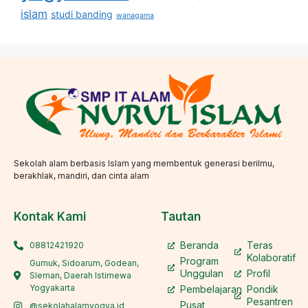
islam
studi banding
wanagama
Sekolah alam berbasis Islam yang membentuk generasi berilmu,
berakhlak, mandiri, dan cinta alam
Kontak Kami
Tautan
Beranda
Teras
08812421920
Kolaboratif
Program
Gumuk, Sidoarum, Godean,
Unggulan
Profil
Sleman, Daerah Istimewa
Yogyakarta
Pembelajaran
Pondik
Pesantren
Pusat
@sekolahalamyogya.id