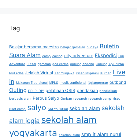
Tag
Buletin
Belajar bersama maestro
belajar gamelan
budaya
Suara Alam
Ekspedisi
city adventure
camp
caving
Fun
Adventure
Futsal
gamelan
goa cerme
gunung andong
Gunung Api Purba
Live
Jelajah Virtual
Idul adha
Karimunjawa
Kisah Inspirasi
Kurban
in
outbond
Makanan Tradisional
MPLS
musik tradisional
Nglanggeran
Outing
pelatihan OSIS
pendakian
PD IPI DIY
pendidikan
Perpus Salyo
berbasis alam
Qurban
research
research camp
riset
salyo
sekolah
sekolah alam
riset camp
SALYo Futsal
sekolah alam
alam jogja
yogyakarta
smp it alam nurul
sekolah islam