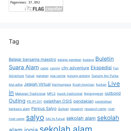
Tag
Buletin
Belajar bersama maestro
belajar gamelan
budaya
Suara Alam
Ekspedisi
city adventure
camp
caving
Fun
Adventure
Futsal
gamelan
goa cerme
gunung andong
Gunung Api Purba
Live
Jelajah Virtual
Idul adha
Karimunjawa
Kisah Inspirasi
Kurban
in
outbond
Makanan Tradisional
MPLS
musik tradisional
Nglanggeran
Outing
pelatihan OSIS
pendakian
PD IPI DIY
pendidikan
Perpus Salyo
berbasis alam
Qurban
research
research camp
riset
salyo
sekolah
sekolah alam
riset camp
SALYo Futsal
sekolah alam
alam jogja