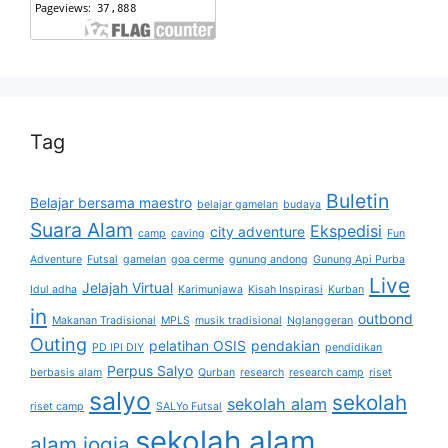
Tag
Buletin
Belajar bersama maestro
belajar gamelan
budaya
Suara Alam
Ekspedisi
city adventure
camp
caving
Fun
Adventure
Futsal
gamelan
goa cerme
gunung andong
Gunung Api Purba
Live
Jelajah Virtual
Idul adha
Karimunjawa
Kisah Inspirasi
Kurban
in
outbond
Makanan Tradisional
MPLS
musik tradisional
Nglanggeran
Outing
pelatihan OSIS
pendakian
PD IPI DIY
pendidikan
Perpus Salyo
berbasis alam
Qurban
research
research camp
riset
salyo
sekolah
sekolah alam
riset camp
SALYo Futsal
sekolah alam
alam jogja