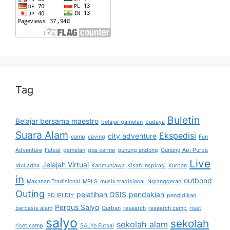
Tag
Buletin
Belajar bersama maestro
belajar gamelan
budaya
Suara Alam
Ekspedisi
city adventure
camp
caving
Fun
Adventure
Futsal
gamelan
goa cerme
gunung andong
Gunung Api Purba
Live
Jelajah Virtual
Idul adha
Karimunjawa
Kisah Inspirasi
Kurban
in
outbond
Makanan Tradisional
MPLS
musik tradisional
Nglanggeran
Outing
pelatihan OSIS
pendakian
PD IPI DIY
pendidikan
Perpus Salyo
berbasis alam
Qurban
research
research camp
riset
salyo
sekolah
sekolah alam
riset camp
SALYo Futsal