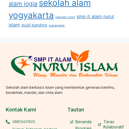
sekolah alam
alam jogja
yogyakarta
smp it alam nurul
sekolah islam
islam
studi banding
wanagama
Sekolah alam berbasis Islam yang membentuk generasi berilmu,
berakhlak, mandiri, dan cinta alam
Kontak Kami
Tautan
Beranda
Teras
08812421920
Kolaboratif
Program