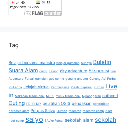
Tag
Buletin
Belajar bersama maestro
belajar gamelan
budaya
Suara Alam
Ekspedisi
city adventure
camp
caving
Fun
Adventure
Futsal
gamelan
goa cerme
gunung andong
Gunung Api Purba
Live
Jelajah Virtual
Idul adha
Karimunjawa
Kisah Inspirasi
Kurban
in
outbond
Makanan Tradisional
MPLS
musik tradisional
Nglanggeran
Outing
pelatihan OSIS
pendakian
PD IPI DIY
pendidikan
Perpus Salyo
berbasis alam
Qurban
research
research camp
riset
salyo
sekolah
sekolah alam
riset camp
SALYo Futsal