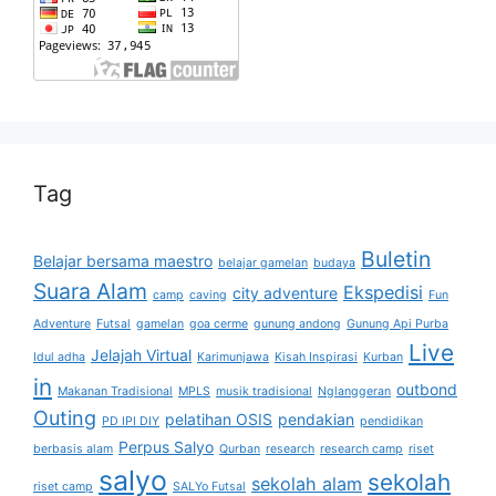
Tag
Buletin
Belajar bersama maestro
belajar gamelan
budaya
Suara Alam
Ekspedisi
city adventure
camp
caving
Fun
Adventure
Futsal
gamelan
goa cerme
gunung andong
Gunung Api Purba
Live
Jelajah Virtual
Idul adha
Karimunjawa
Kisah Inspirasi
Kurban
in
outbond
Makanan Tradisional
MPLS
musik tradisional
Nglanggeran
Outing
pelatihan OSIS
pendakian
PD IPI DIY
pendidikan
Perpus Salyo
berbasis alam
Qurban
research
research camp
riset
salyo
sekolah
sekolah alam
riset camp
SALYo Futsal