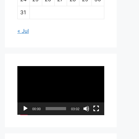
31
« Jul
Pemutar
Video
00:00
03:02