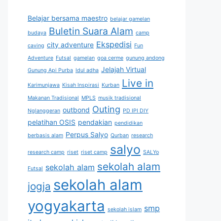
Belajar bersama maestro
belajar gamelan
Buletin Suara Alam
budaya
camp
Ekspedisi
city adventure
caving
Fun
Adventure
Futsal
gamelan
goa cerme
gunung andong
Jelajah Virtual
Gunung Api Purba
Idul adha
Live in
Karimunjawa
Kisah Inspirasi
Kurban
Makanan Tradisional
MPLS
musik tradisional
Outing
outbond
Nglanggeran
PD IPI DIY
pelatihan OSIS
pendakian
pendidikan
Perpus Salyo
berbasis alam
Qurban
research
salyo
research camp
riset
riset camp
SALYo
sekolah alam
sekolah alam
Futsal
sekolah alam
jogja
yogyakarta
smp
sekolah islam