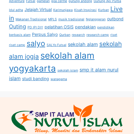
Adventure
Futsal
gamelan
goa cerme
gunung andong
Gunung Api Purba
Live
Jelajah Virtual
Idul adha
Karimunjawa
Kisah Inspirasi
Kurban
in
outbond
Makanan Tradisional
MPLS
musik tradisional
Nglanggeran
Outing
pelatihan OSIS
pendakian
PD IPI DIY
pendidikan
Perpus Salyo
berbasis alam
Qurban
research
research camp
riset
salyo
sekolah
sekolah alam
riset camp
SALYo Futsal
sekolah alam
alam jogja
yogyakarta
smp it alam nurul
sekolah islam
islam
studi banding
wanagama