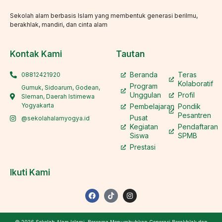
Sekolah alam berbasis Islam yang membentuk generasi berilmu,
berakhlak, mandiri, dan cinta alam
Kontak Kami
Tautan
Beranda
Teras
08812421920
Kolaboratif
Program
Gumuk, Sidoarum, Godean,
Unggulan
Profil
Sleman, Daerah Istimewa
Yogyakarta
Pembelajaran
Pondik
Pesantren
Pusat
@sekolahalamyogya.id
Kegiatan
Pendaftaran
Siswa
SPMB
Prestasi
Ikuti Kami
© 2026 Sekolah Alam Islami. Bersama Menumbuhkan Generasi Berakhlak dan