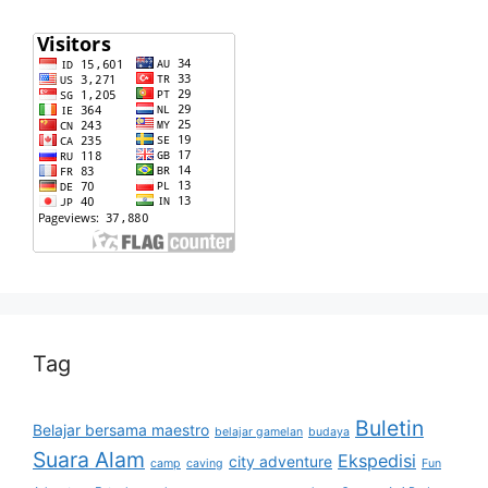
Tag
Buletin
Belajar bersama maestro
belajar gamelan
budaya
Suara Alam
Ekspedisi
city adventure
camp
caving
Fun