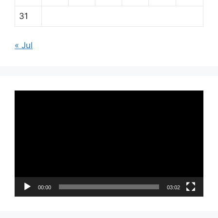
31
« Jul
Pemutar
Video
00:00
03:02