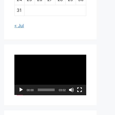
31
« Jul
Pemutar
Video
00:00
03:02