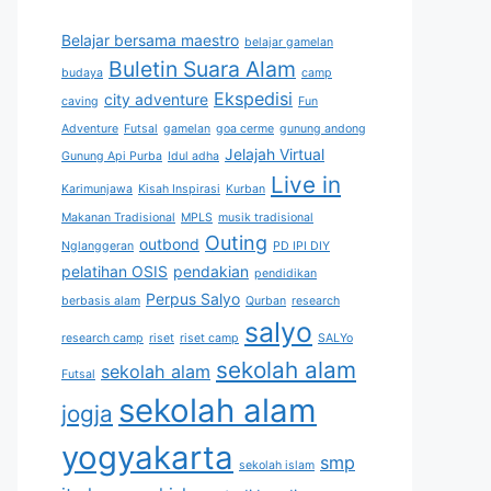
Belajar bersama maestro
belajar gamelan
Buletin Suara Alam
budaya
camp
Ekspedisi
city adventure
caving
Fun
Adventure
Futsal
gamelan
goa cerme
gunung andong
Jelajah Virtual
Gunung Api Purba
Idul adha
Live in
Karimunjawa
Kisah Inspirasi
Kurban
Makanan Tradisional
MPLS
musik tradisional
Outing
outbond
Nglanggeran
PD IPI DIY
pelatihan OSIS
pendakian
pendidikan
Perpus Salyo
berbasis alam
Qurban
research
salyo
research camp
riset
riset camp
SALYo
sekolah alam
sekolah alam
Futsal
sekolah alam
jogja
yogyakarta
smp
sekolah islam