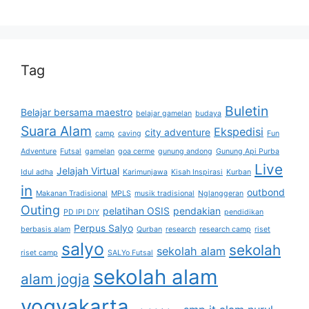
Tag
Buletin
Belajar bersama maestro
belajar gamelan
budaya
Suara Alam
Ekspedisi
city adventure
camp
caving
Fun
Adventure
Futsal
gamelan
goa cerme
gunung andong
Gunung Api Purba
Live
Jelajah Virtual
Idul adha
Karimunjawa
Kisah Inspirasi
Kurban
in
outbond
Makanan Tradisional
MPLS
musik tradisional
Nglanggeran
Outing
pelatihan OSIS
pendakian
PD IPI DIY
pendidikan
Perpus Salyo
berbasis alam
Qurban
research
research camp
riset
salyo
sekolah
sekolah alam
riset camp
SALYo Futsal
sekolah alam
alam jogja
yogyakarta