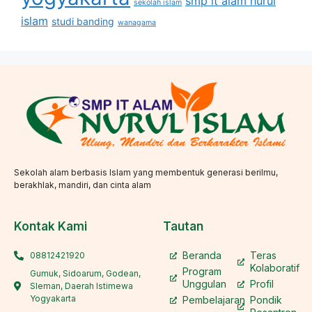
smp it alam nurul
sekolah islam
islam
studi banding
wanagama
Sekolah alam berbasis Islam yang membentuk generasi berilmu,
berakhlak, mandiri, dan cinta alam
Kontak Kami
Tautan
Beranda
Teras
08812421920
Kolaboratif
Program
Gumuk, Sidoarum, Godean,
Unggulan
Profil
Sleman, Daerah Istimewa
Yogyakarta
Pembelajaran
Pondik