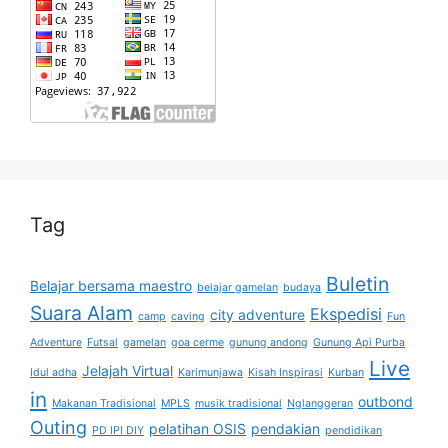
Tag
Buletin
Belajar bersama maestro
belajar gamelan
budaya
Suara Alam
Ekspedisi
city adventure
camp
caving
Fun
Adventure
Futsal
gamelan
goa cerme
gunung andong
Gunung Api Purba
Live
Jelajah Virtual
Idul adha
Karimunjawa
Kisah Inspirasi
Kurban
in
outbond
Makanan Tradisional
MPLS
musik tradisional
Nglanggeran
Outing
pelatihan OSIS
pendakian
PD IPI DIY
pendidikan