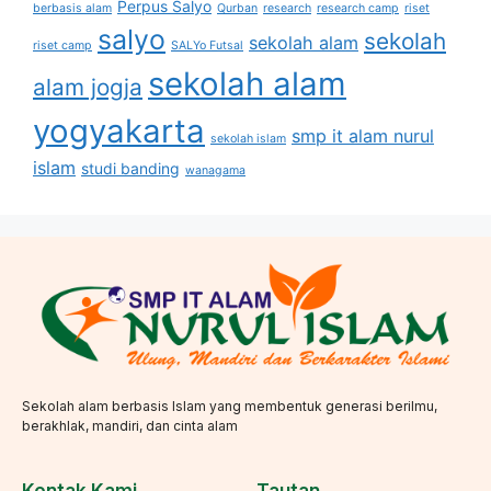
Perpus Salyo
berbasis alam
Qurban
research
research camp
riset
salyo
sekolah
sekolah alam
riset camp
SALYo Futsal
sekolah alam
alam jogja
yogyakarta
smp it alam nurul
sekolah islam
islam
studi banding
wanagama
Sekolah alam berbasis Islam yang membentuk generasi berilmu,
berakhlak, mandiri, dan cinta alam
Kontak Kami
Tautan