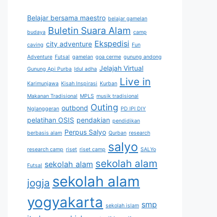
Belajar bersama maestro
belajar gamelan
Buletin Suara Alam
budaya
camp
Ekspedisi
city adventure
caving
Fun
Adventure
Futsal
gamelan
goa cerme
gunung andong
Jelajah Virtual
Gunung Api Purba
Idul adha
Live in
Karimunjawa
Kisah Inspirasi
Kurban
Makanan Tradisional
MPLS
musik tradisional
Outing
outbond
Nglanggeran
PD IPI DIY
pelatihan OSIS
pendakian
pendidikan
Perpus Salyo
berbasis alam
Qurban
research
salyo
research camp
riset
riset camp
SALYo
sekolah alam
sekolah alam
Futsal
sekolah alam
jogja
yogyakarta
smp
sekolah islam