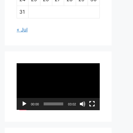
31
« Jul
Pemutar
Video
00:00
03:02