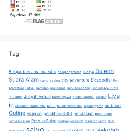
Tag
Buletin
Belajar bersama maestro
belajar gamelan
budaya
Suara Alam
Ekspedisi
city adventure
camp
caving
Fun
Adventure
Futsal
gamelan
goa cerme
gunung andong
Gunung Api Purba
Live
Jelajah Virtual
Idul adha
Karimunjawa
Kisah Inspirasi
Kurban
in
outbond
Makanan Tradisional
MPLS
musik tradisional
Nglanggeran
Outing
pelatihan OSIS
pendakian
PD IPI DIY
pendidikan
Perpus Salyo
berbasis alam
Qurban
research
research camp
riset
salyo
sekolah
sekolah alam