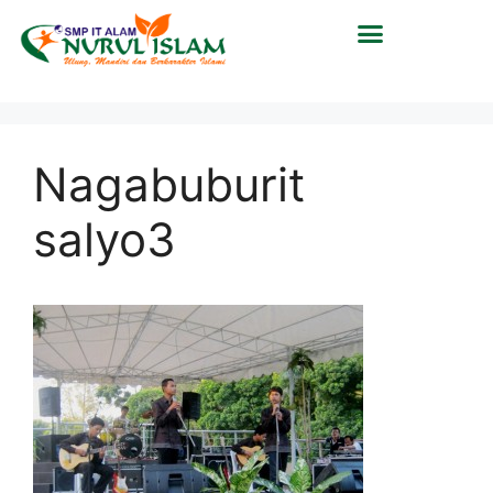
Nagabuburit
salyo3