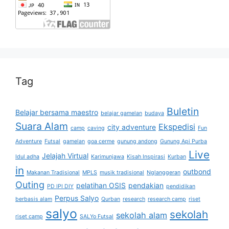
Tag
Buletin
Belajar bersama maestro
belajar gamelan
budaya
Suara Alam
Ekspedisi
city adventure
camp
caving
Fun
Adventure
Futsal
gamelan
goa cerme
gunung andong
Gunung Api Purba
Live
Jelajah Virtual
Idul adha
Karimunjawa
Kisah Inspirasi
Kurban
in
outbond
Makanan Tradisional
MPLS
musik tradisional
Nglanggeran
Outing
pelatihan OSIS
pendakian
PD IPI DIY
pendidikan
Perpus Salyo
berbasis alam
Qurban
research
research camp
riset
salyo
sekolah
sekolah alam
riset camp
SALYo Futsal