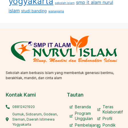
yogyakarta
smp it alam nurul
sekolah islam
islam
studi banding
wanagama
Sekolah alam berbasis Islam yang membentuk generasi berilmu,
berakhlak, mandiri, dan cinta alam
Kontak Kami
Tautan
Beranda
Teras
08812421920
Kolaboratif
Program
Gumuk, Sidoarum, Godean,
Unggulan
Profil
Sleman, Daerah Istimewa
Yogyakarta
Pembelajaran
Pondik