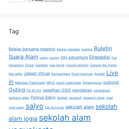
Tag
Buletin
Belajar bersama maestro
belajar gamelan
budaya
Suara Alam
Ekspedisi
city adventure
camp
caving
Fun
Adventure
Futsal
gamelan
goa cerme
gunung andong
Gunung Api Purba
Live
Jelajah Virtual
Idul adha
Karimunjawa
Kisah Inspirasi
Kurban
in
outbond
Makanan Tradisional
MPLS
musik tradisional
Nglanggeran
Outing
pelatihan OSIS
pendakian
PD IPI DIY
pendidikan
Perpus Salyo
berbasis alam
Qurban
research
research camp
riset
salyo
sekolah
sekolah alam
riset camp
SALYo Futsal
sekolah alam
alam jogja