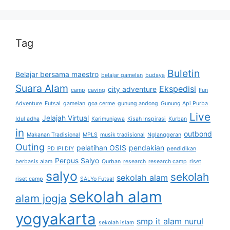
Tag
Buletin
Belajar bersama maestro
belajar gamelan
budaya
Suara Alam
Ekspedisi
city adventure
camp
caving
Fun
Adventure
Futsal
gamelan
goa cerme
gunung andong
Gunung Api Purba
Live
Jelajah Virtual
Idul adha
Karimunjawa
Kisah Inspirasi
Kurban
in
outbond
Makanan Tradisional
MPLS
musik tradisional
Nglanggeran
Outing
pelatihan OSIS
pendakian
PD IPI DIY
pendidikan
Perpus Salyo
berbasis alam
Qurban
research
research camp
riset
salyo
sekolah
sekolah alam
riset camp
SALYo Futsal
sekolah alam
alam jogja
yogyakarta
smp it alam nurul
sekolah islam