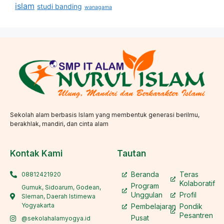
islam
studi banding
wanagama
Sekolah alam berbasis Islam yang membentuk generasi berilmu,
berakhlak, mandiri, dan cinta alam
Kontak Kami
Tautan
Beranda
Teras
08812421920
Kolaboratif
Program
Gumuk, Sidoarum, Godean,
Unggulan
Profil
Sleman, Daerah Istimewa
Yogyakarta
Pembelajaran
Pondik
Pesantren
Pusat
@sekolahalamyogya.id