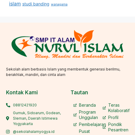
islam
studi banding
wanagama
Sekolah alam berbasis Islam yang membentuk generasi berilmu,
berakhlak, mandiri, dan cinta alam
Kontak Kami
Tautan
Beranda
Teras
08812421920
Kolaboratif
Program
Gumuk, Sidoarum, Godean,
Unggulan
Profil
Sleman, Daerah Istimewa
Yogyakarta
Pembelajaran
Pondik
Pesantren
Pusat
@sekolahalamyogya.id