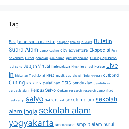
Tag
Buletin
Belajar bersama maestro
belajar gamelan
budaya
Suara Alam
Ekspedisi
city adventure
camp
caving
Fun
Adventure
Futsal
gamelan
goa cerme
gunung andong
Gunung Api Purba
Live
Jelajah Virtual
Idul adha
Karimunjawa
Kisah Inspirasi
Kurban
in
outbond
Makanan Tradisional
MPLS
musik tradisional
Nglanggeran
Outing
pelatihan OSIS
pendakian
PD IPI DIY
pendidikan
Perpus Salyo
berbasis alam
Qurban
research
research camp
riset
salyo
sekolah
sekolah alam
riset camp
SALYo Futsal
sekolah alam
alam jogja
yogyakarta
smp it alam nurul
sekolah islam