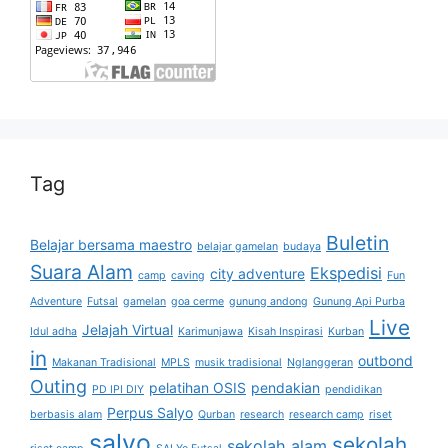
Tag
Buletin
Belajar bersama maestro
belajar gamelan
budaya
Suara Alam
Ekspedisi
city adventure
camp
caving
Fun
Adventure
Futsal
gamelan
goa cerme
gunung andong
Gunung Api Purba
Live
Jelajah Virtual
Idul adha
Karimunjawa
Kisah Inspirasi
Kurban
in
outbond
Makanan Tradisional
MPLS
musik tradisional
Nglanggeran
Outing
pelatihan OSIS
pendakian
PD IPI DIY
pendidikan
Perpus Salyo
berbasis alam
Qurban
research
research camp
riset
salyo
sekolah
sekolah alam