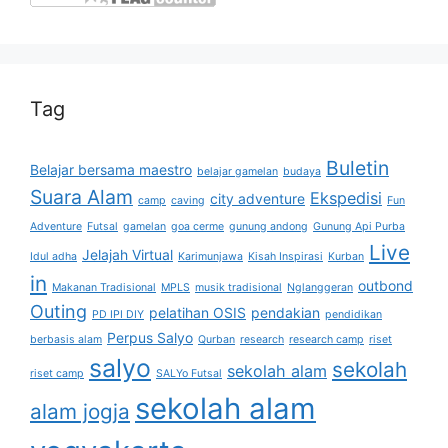
Tag
Buletin
Belajar bersama maestro
belajar gamelan
budaya
Suara Alam
Ekspedisi
city adventure
camp
caving
Fun
Adventure
Futsal
gamelan
goa cerme
gunung andong
Gunung Api Purba
Live
Jelajah Virtual
Idul adha
Karimunjawa
Kisah Inspirasi
Kurban
in
outbond
Makanan Tradisional
MPLS
musik tradisional
Nglanggeran
Outing
pelatihan OSIS
pendakian
PD IPI DIY
pendidikan
Perpus Salyo
berbasis alam
Qurban
research
research camp
riset
salyo
sekolah
sekolah alam
riset camp
SALYo Futsal
sekolah alam
alam jogja