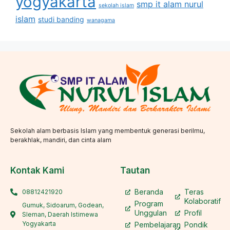
yogyakarta
smp it alam nurul
sekolah islam
islam
studi banding
wanagama
Sekolah alam berbasis Islam yang membentuk generasi berilmu,
berakhlak, mandiri, dan cinta alam
Kontak Kami
Tautan
Beranda
Teras
08812421920
Kolaboratif
Program
Gumuk, Sidoarum, Godean,
Unggulan
Profil
Sleman, Daerah Istimewa
Yogyakarta
Pembelajaran
Pondik