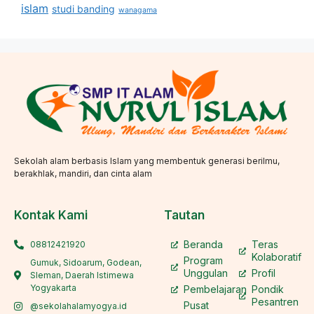
islam
studi banding
wanagama
Sekolah alam berbasis Islam yang membentuk generasi berilmu,
berakhlak, mandiri, dan cinta alam
Kontak Kami
Tautan
Beranda
Teras
08812421920
Kolaboratif
Program
Gumuk, Sidoarum, Godean,
Unggulan
Profil
Sleman, Daerah Istimewa
Yogyakarta
Pembelajaran
Pondik
Pesantren
Pusat
@sekolahalamyogya.id