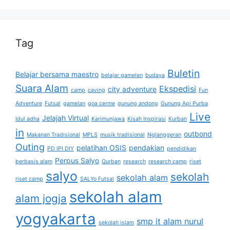
Tag
Buletin
Belajar bersama maestro
belajar gamelan
budaya
Suara Alam
Ekspedisi
city adventure
camp
caving
Fun
Adventure
Futsal
gamelan
goa cerme
gunung andong
Gunung Api Purba
Live
Jelajah Virtual
Idul adha
Karimunjawa
Kisah Inspirasi
Kurban
in
outbond
Makanan Tradisional
MPLS
musik tradisional
Nglanggeran
Outing
pelatihan OSIS
pendakian
PD IPI DIY
pendidikan
Perpus Salyo
berbasis alam
Qurban
research
research camp
riset
salyo
sekolah
sekolah alam
riset camp
SALYo Futsal
sekolah alam
alam jogja
yogyakarta
smp it alam nurul
sekolah islam