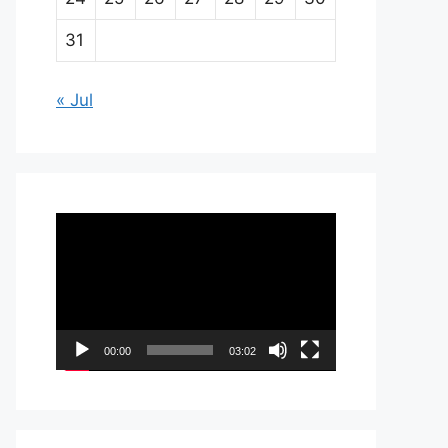
31
« Jul
Pemutar
Video
00:00
03:02