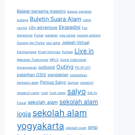
Belajar bersama maestro
belajar gamelan
Buletin Suara Alam
budaya
camp
Ekspedisi
city adventure
caving
Fun
Adventure
Futsal
gamelan
goa cerme
gunung andong
Jelajah Virtual
Gunung Api Purba
Idul adha
Live in
Karimunjawa
Kisah Inspirasi
Kurban
Makanan Tradisional
MPLS
musik tradisional
Outing
outbond
Nglanggeran
PD IPI DIY
pelatihan OSIS
pendakian
pendidikan
Perpus Salyo
berbasis alam
Qurban
research
salyo
research camp
riset
riset camp
SALYo
sekolah alam
sekolah alam
Futsal
sekolah alam
jogja
yogyakarta
smp
sekolah islam