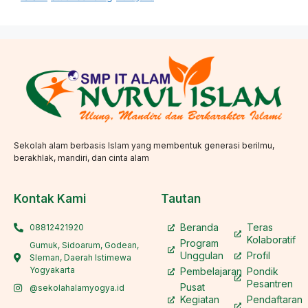
Sekolah alam berbasis Islam yang membentuk generasi berilmu,
berakhlak, mandiri, dan cinta alam
Kontak Kami
Tautan
Beranda
Teras
08812421920
Kolaboratif
Program
Gumuk, Sidoarum, Godean,
Unggulan
Profil
Sleman, Daerah Istimewa
Yogyakarta
Pembelajaran
Pondik
Pesantren
Pusat
@sekolahalamyogya.id
Kegiatan
Pendaftaran