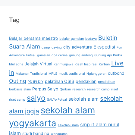
Tag
Buletin
Belajar bersama maestro
belajar gamelan
budaya
Suara Alam
Ekspedisi
city adventure
camp
caving
Fun
Adventure
Futsal
gamelan
goa cerme
gunung andong
Gunung Api Purba
Live
Jelajah Virtual
Idul adha
Karimunjawa
Kisah Inspirasi
Kurban
in
outbond
Makanan Tradisional
MPLS
musik tradisional
Nglanggeran
Outing
pelatihan OSIS
pendakian
PD IPI DIY
pendidikan
Perpus Salyo
berbasis alam
Qurban
research
research camp
riset
salyo
sekolah
sekolah alam
riset camp
SALYo Futsal
sekolah alam
alam jogja
yogyakarta
smp it alam nurul
sekolah islam
islam
studi banding
wanagama