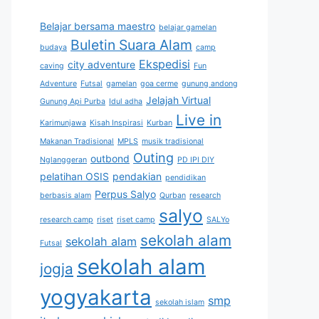
Belajar bersama maestro
belajar gamelan
Buletin Suara Alam
budaya
camp
Ekspedisi
city adventure
caving
Fun
Adventure
Futsal
gamelan
goa cerme
gunung andong
Jelajah Virtual
Gunung Api Purba
Idul adha
Live in
Karimunjawa
Kisah Inspirasi
Kurban
Makanan Tradisional
MPLS
musik tradisional
Outing
outbond
Nglanggeran
PD IPI DIY
pelatihan OSIS
pendakian
pendidikan
Perpus Salyo
berbasis alam
Qurban
research
salyo
research camp
riset
riset camp
SALYo
sekolah alam
sekolah alam
Futsal
sekolah alam
jogja
yogyakarta
smp
sekolah islam