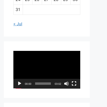
31
« Jul
Pemutar
Video
00:00
03:02