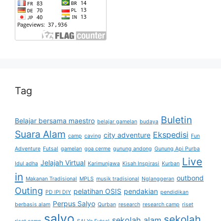
Tag
Buletin
Belajar bersama maestro
belajar gamelan
budaya
Suara Alam
Ekspedisi
city adventure
camp
caving
Fun
Adventure
Futsal
gamelan
goa cerme
gunung andong
Gunung Api Purba
Live
Jelajah Virtual
Idul adha
Karimunjawa
Kisah Inspirasi
Kurban
in
outbond
Makanan Tradisional
MPLS
musik tradisional
Nglanggeran
Outing
pelatihan OSIS
pendakian
PD IPI DIY
pendidikan
Perpus Salyo
berbasis alam
Qurban
research
research camp
riset
salyo
sekolah
sekolah alam