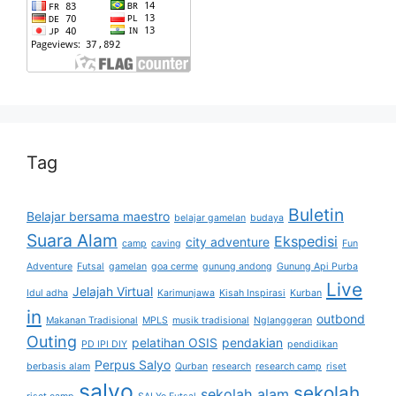
Tag
Buletin
Belajar bersama maestro
belajar gamelan
budaya
Suara Alam
Ekspedisi
city adventure
camp
caving
Fun
Adventure
Futsal
gamelan
goa cerme
gunung andong
Gunung Api Purba
Live
Jelajah Virtual
Idul adha
Karimunjawa
Kisah Inspirasi
Kurban
in
outbond
Makanan Tradisional
MPLS
musik tradisional
Nglanggeran
Outing
pelatihan OSIS
pendakian
PD IPI DIY
pendidikan
Perpus Salyo
berbasis alam
Qurban
research
research camp
riset
salyo
sekolah
sekolah alam