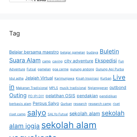
Tag
Buletin
Belajar bersama maestro
belajar gamelan
budaya
Suara Alam
Ekspedisi
city adventure
camp
caving
Fun
Adventure
Futsal
gamelan
goa cerme
gunung andong
Gunung Api Purba
Live
Jelajah Virtual
Idul adha
Karimunjawa
Kisah Inspirasi
Kurban
in
outbond
Makanan Tradisional
MPLS
musik tradisional
Nglanggeran
Outing
pelatihan OSIS
pendakian
PD IPI DIY
pendidikan
Perpus Salyo
berbasis alam
Qurban
research
research camp
riset
salyo
sekolah
sekolah alam
riset camp
SALYo Futsal
sekolah alam
alam jogja