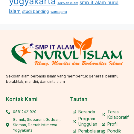
yogyakarta
smp it alam nurul
sekolah islam
islam
studi banding
wanagama
Sekolah alam berbasis Islam yang membentuk generasi berilmu,
berakhlak, mandiri, dan cinta alam
Kontak Kami
Tautan
Beranda
Teras
08812421920
Kolaboratif
Program
Gumuk, Sidoarum, Godean,
Unggulan
Profil
Sleman, Daerah Istimewa
Yogyakarta
Pembelajaran
Pondik