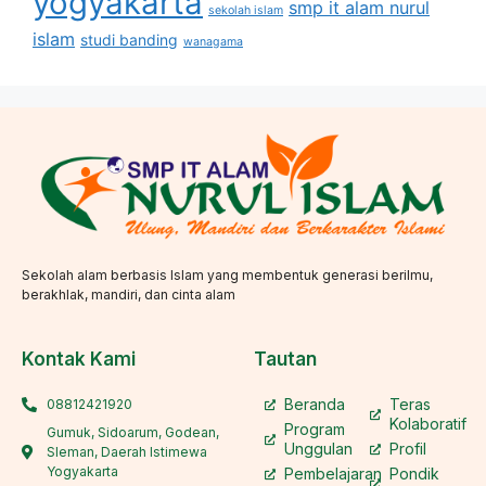
yogyakarta
smp it alam nurul
sekolah islam
islam
studi banding
wanagama
Sekolah alam berbasis Islam yang membentuk generasi berilmu,
berakhlak, mandiri, dan cinta alam
Kontak Kami
Tautan
Beranda
Teras
08812421920
Kolaboratif
Program
Gumuk, Sidoarum, Godean,
Unggulan
Profil
Sleman, Daerah Istimewa
Yogyakarta
Pembelajaran
Pondik