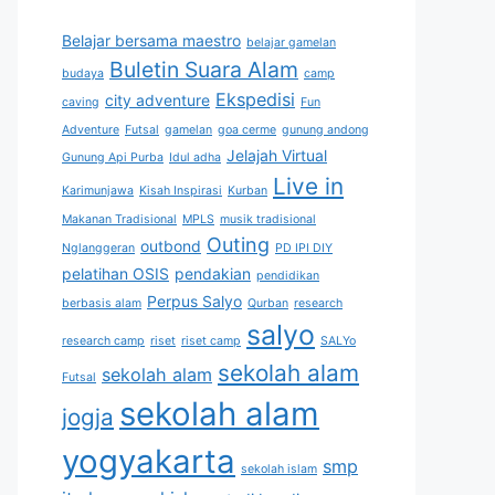
Belajar bersama maestro
belajar gamelan
Buletin Suara Alam
budaya
camp
Ekspedisi
city adventure
caving
Fun
Adventure
Futsal
gamelan
goa cerme
gunung andong
Jelajah Virtual
Gunung Api Purba
Idul adha
Live in
Karimunjawa
Kisah Inspirasi
Kurban
Makanan Tradisional
MPLS
musik tradisional
Outing
outbond
Nglanggeran
PD IPI DIY
pelatihan OSIS
pendakian
pendidikan
Perpus Salyo
berbasis alam
Qurban
research
salyo
research camp
riset
riset camp
SALYo
sekolah alam
sekolah alam
Futsal
sekolah alam
jogja
yogyakarta
smp
sekolah islam