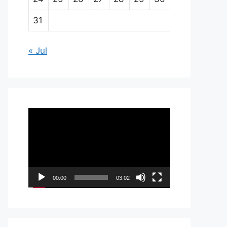
31
« Jul
Pemutar
Video
00:00
03:02