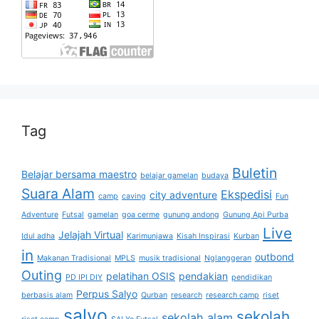
Tag
Buletin
Belajar bersama maestro
belajar gamelan
budaya
Suara Alam
Ekspedisi
city adventure
camp
caving
Fun
Adventure
Futsal
gamelan
goa cerme
gunung andong
Gunung Api Purba
Live
Jelajah Virtual
Idul adha
Karimunjawa
Kisah Inspirasi
Kurban
in
outbond
Makanan Tradisional
MPLS
musik tradisional
Nglanggeran
Outing
pelatihan OSIS
pendakian
PD IPI DIY
pendidikan
Perpus Salyo
berbasis alam
Qurban
research
research camp
riset
salyo
sekolah
sekolah alam