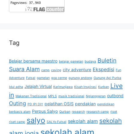
Tag
Buletin
Belajar bersama maestro
belajar gamelan
budaya
Suara Alam
Ekspedisi
city adventure
camp
caving
Fun
Adventure
Futsal
gamelan
goa cerme
gunung andong
Gunung Api Purba
Live
Jelajah Virtual
Idul adha
Karimunjawa
Kisah Inspirasi
Kurban
in
outbond
Makanan Tradisional
MPLS
musik tradisional
Nglanggeran
Outing
pelatihan OSIS
pendakian
PD IPI DIY
pendidikan
Perpus Salyo
berbasis alam
Qurban
research
research camp
riset
salyo
sekolah
sekolah alam
riset camp
SALYo Futsal
sekolah alam
alam jogja